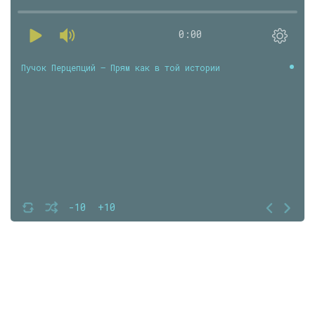
0:00
Пучок Перцепций — Прям как в той истории
-10
+10