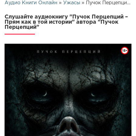
Аудио Книги Онлайн
»
Ужасы
» Пучок Перцепций – Прям как в той истории | 25859
Слушайте аудиокнигу "Пучок Перцепций –
Прям как в той истории" автора "Пучок
Перцепций"