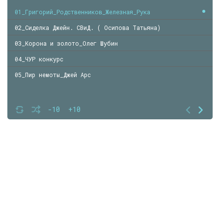
01_Григорий_Родственников_Железная_Рука
02_Сиделка Джейн. СВиД. ( Осипова Татьяна)
03_Корона и золото_Олег Шубин
04_ЧУР конкурс
05_Пир немоты_Джей Арс
-10
+10