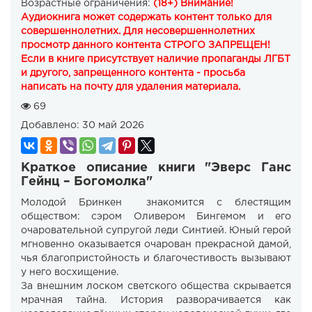
Возрастные ограничения:
(18+) Внимание!
Аудиокнига может содержать контент только для
совершеннолетних. Для несовершеннолетних
просмотр данного контента СТРОГО ЗАПРЕЩЕН!
Если в книге присутствует наличие пропаганды ЛГБТ
и другого, запрещенного контента - просьба
написать на почту для удаления материала.
69
Добавлено:
30 май 2026
Краткое описание книги "Эверс Ганс
Гейнц – Богомолка"
Молодой Бринкен знакомится с блестящим
обществом: сэром Оливером Бингемом и его
очаровательной супругой леди Синтией. Юный герой
мгновенно оказывается очарован прекрасной дамой,
чья благопристойность и благочестивость вызывают
у него восхищение.
За внешним лоском светского общества скрывается
мрачная тайна. История разворачивается как