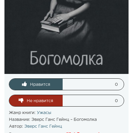
Нравится
0
Не нравится
0
Жанр книги:
Ужасы
Название:
Эверс Ганс Гейнц – Богомолка
Автор:
Эверс Ганс Гейнц