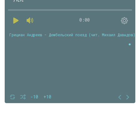
0:00
Грициан Андреев - Дембельский поезд (чит. Михаил Давыдов)
-10
+10