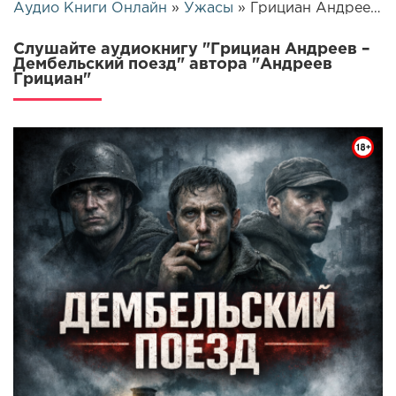
Аудио Книги Онлайн
»
Ужасы
» Грициан Андреев – Дембельский поезд | 26008
Слушайте аудиокнигу "Грициан Андреев –
Дембельский поезд" автора "Андреев
Грициан"