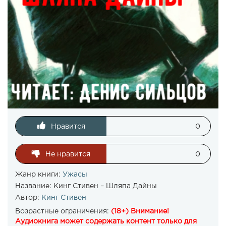
Нравится
0
Не нравится
0
Жанр книги:
Ужасы
Название:
Кинг Стивен – Шляпа Дайны
Автор:
Кинг Стивен
Возрастные ограничения:
(18+) Внимание!
Аудиокнига может содержать контент только для