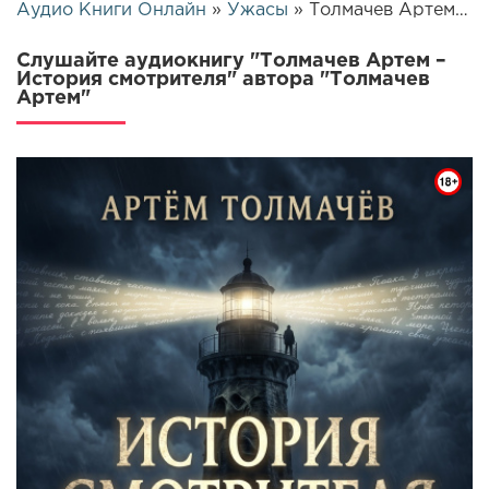
Аудио Книги Онлайн
»
Ужасы
» Толмачев Артем – История смотрителя | 26037
Слушайте аудиокнигу "Толмачев Артем –
История смотрителя" автора "Толмачев
Артем"