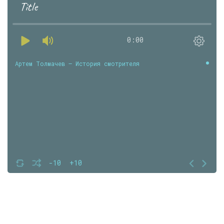
Title
0:00
Артем Толмачев — История смотрителя
-10
+10