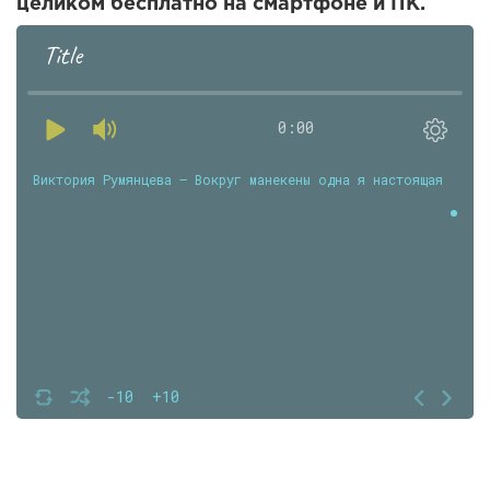
целиком бесплатно на смартфоне и ПК.
Title
0:00
Виктория Румянцева — Вокруг манекены одна я настоящая
-10
+10