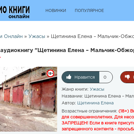
НОВИНКИ
ПОПУЛЯРНОЕ
и Онлайн
»
Ужасы
» Щетинина Елена – Мальчик-Обжо
аудиокнигу "Щетинина Елена – Мальчик-Обжо
Нравится
0
Жанр книги:
Ужасы
Название:
Щетинина Елена – Ма
Автор:
Щетинина Елена
Возрастные ограничения:
(18+) 
для совершеннолетних. Для нес
ЗАПРЕЩЕН! Если в книге присутс
запрещенного контента - просьба