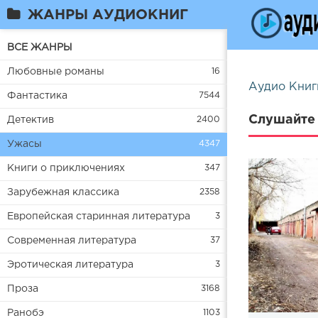
ЖАНРЫ АУДИОКНИГ
ВСЕ ЖАНРЫ
Любовные романы
16
Аудио Книг
Фантастика
7544
Слушайте 
Детектив
2400
Ужасы
4347
Книги о приключениях
347
Зарубежная классика
2358
Европейская старинная литература
3
Современная литература
37
Эротическая литература
3
Проза
3168
Ранобэ
1103