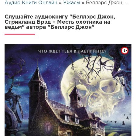
Аудио Книги Онлайн
»
Ужасы
» Беллэрс Джон, Стрикланд Брэд – Месть охотника на ведьм | 26136
Слушайте аудиокнигу "Беллэрс Джон,
Стрикланд Брэд – Месть охотника на
ведьм" автора "Беллэрс Джон"