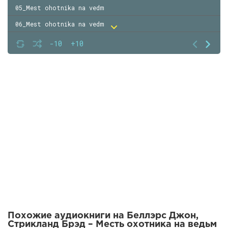
05_Mest ohotnika na vedm
06_Mest ohotnika na vedm
07_Mest ohotnika na vedm
-10
+10
08_Mest ohotnika na vedm
09_Mest ohotnika na vedm
10_Mest ohotnika na vedm
11_Mest ohotnika na vedm
12_Mest ohotnika na vedm
13_Mest ohotnika na vedm
14_Mest ohotnika na vedm
15_Mest ohotnika na vedm
Похожие аудиокниги на Беллэрс Джон,
Стрикланд Брэд – Месть охотника на ведьм