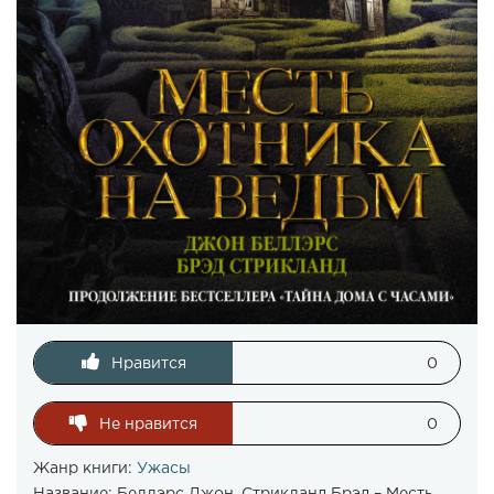
Нравится
0
Не нравится
0
Жанр книги:
Ужасы
Название:
Беллэрс Джон, Стрикланд Брэд – Месть