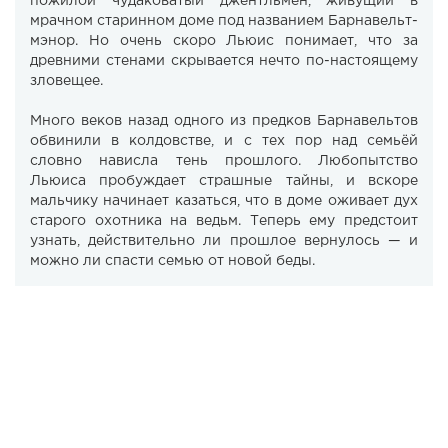
пожилой чудаковатый джентльмен, живущий в
мрачном старинном доме под названием Барнавельт-
мэнор. Но очень скоро Льюис понимает, что за
древними стенами скрывается нечто по-настоящему
зловещее.
Много веков назад одного из предков Барнавельтов
обвинили в колдовстве, и с тех пор над семьёй
словно нависла тень прошлого. Любопытство
Льюиса пробуждает страшные тайны, и вскоре
мальчику начинает казаться, что в доме оживает дух
старого охотника на ведьм. Теперь ему предстоит
узнать, действительно ли прошлое вернулось — и
можно ли спасти семью от новой беды.