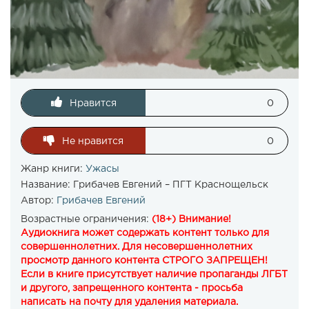
Нравится
0
Не нравится
0
Жанр книги:
Ужасы
Название:
Грибачев Евгений – ПГТ Краснощельск
Автор:
Грибачев Евгений
Возрастные ограничения:
(18+) Внимание!
Аудиокнига может содержать контент только для
совершеннолетних. Для несовершеннолетних
просмотр данного контента СТРОГО ЗАПРЕЩЕН!
Если в книге присутствует наличие пропаганды ЛГБТ
и другого, запрещенного контента - просьба
написать на почту для удаления материала.