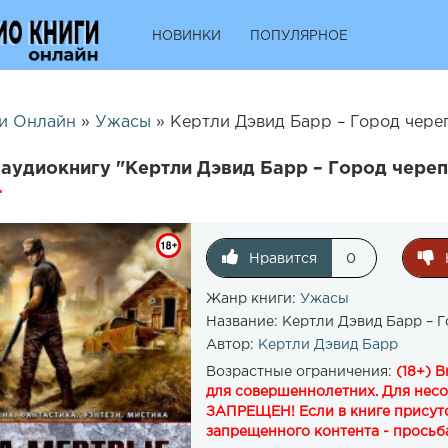
НОВИНКИ
ПОПУЛЯРНОЕ
и Онлайн
»
Ужасы
» Кертли Дэвид Барр – Город череп
аудиокнигу "Кертли Дэвид Барр – Город череп
Нравится
0
Жанр книги:
Ужасы
Название:
Кертли Дэвид Барр – Г
Автор:
Кертли Дэвид Барр
Возрастные ограничения:
(18+) 
для совершеннолетних. Для нес
ЗАПРЕЩЕН! Если в книге присутс
запрещенного контента - просьба