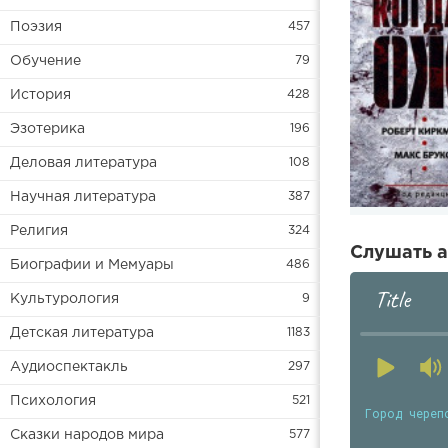
Поэзия
457
Обучение
79
История
428
Эзотерика
196
Деловая литература
108
Научная литература
387
Религия
324
Слушать а
Биографии и Мемуары
486
Title
Культурология
9
Детская литература
1183
Аудиоспектакль
297
Психология
521
Город череп
Сказки народов мира
577