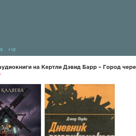
10
+10
удиокниги на Кертли Дэвид Барр – Город чере