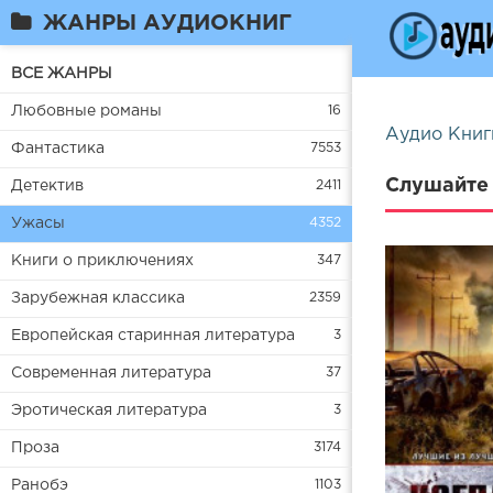
ЖАНРЫ АУДИОКНИГ
ВСЕ ЖАНРЫ
Любовные романы
16
Аудио Книг
Фантастика
7553
Слушайте 
Детектив
2411
Ужасы
4352
Книги о приключениях
347
Зарубежная классика
2359
Европейская старинная литература
3
Современная литература
37
Эротическая литература
3
Проза
3174
Ранобэ
1103