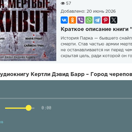
57
Добавлено:
20 июнь 2026
Краткое описание книги 
История Парка — бывшего снайп
смерти. Став частью армии мерт
не останавливается ни перед чем
скрытая цель, ради которой он г
удиокнигу Кертли Дэвид Барр – Город черепов
0:00
ов