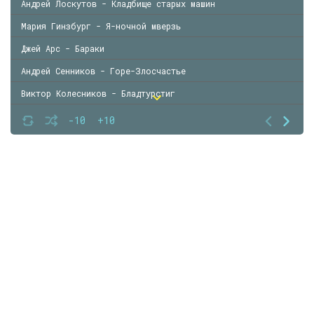
Андрей Лоскутов - Кладбище старых машин
Мария Гинзбург - Я-ночной мверзь
Джей Арс - Бараки
Андрей Сенников - Горе-Злосчастье
Виктор Колесников - Бладтурстиг
Кирилл Токарев - Господин десяти тысяч душ
-10
+10