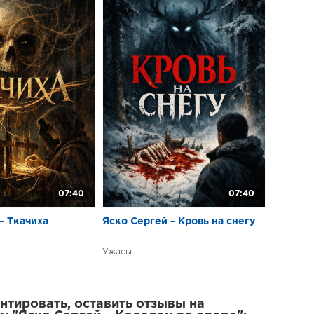
07:40
07:40
– Ткачиха
Яско Сергей – Кровь на снегу
Ужасы
тировать, оставить отзывы на