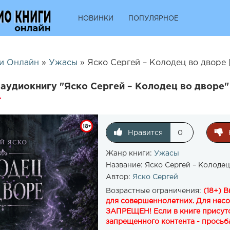
НОВИНКИ
ПОПУЛЯРНОЕ
и Онлайн
»
Ужасы
» Яско Сергей – Колодец во дворе 
аудиокнигу "Яско Сергей – Колодец во дворе"
Нравится
0
Жанр книги:
Ужасы
Название:
Яско Сергей – Колодец
Автор:
Яско Сергей
Возрастные ограничения:
(18+) 
для совершеннолетних. Для нес
ЗАПРЕЩЕН! Если в книге присутс
запрещенного контента - просьба