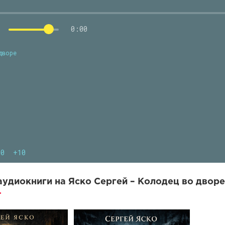
0:00
дворе
10
+10
удиокниги на Яско Сергей – Колодец во дворе 