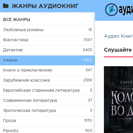
ЖАНРЫ АУДИОКНИГ
ВСЕ ЖАНРЫ
Любовные романы
16
Аудио Книг
Фантастика
7547
Слушайте 
Детектив
2405
Ужасы
4352
Книги о приключениях
347
Зарубежная классика
2359
Европейская старинная литература
3
Современная литература
37
Эротическая литература
3
Проза
3170
Ранобэ
1103