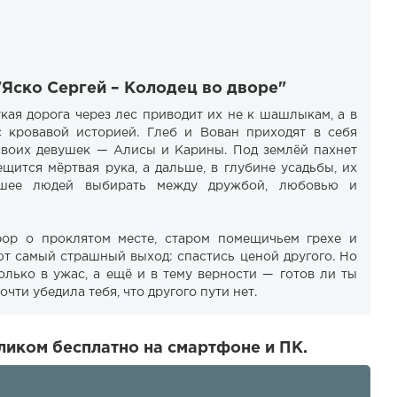
"Яско Сергей – Колодец во дворе"
ткая дорога через лес приводит их не к шашлыкам, а в
 кровавой историей. Глеб и Вован приходят в себя
 своих девушек — Алисы и Карины. Под землёй пахнет
щится мёртвая рука, а дальше, в глубине усадьбы, их
явшее людей выбирать между дружбой, любовью и
ор о проклятом месте, старом помещичьем грехе и
ют самый страшный выход: спастись ценой другого. Но
олько в ужас, а ещё и в тему верности — готов ли ты
очти убедила тебя, что другого пути нет.
ликом бесплатно на смартфоне и ПК.