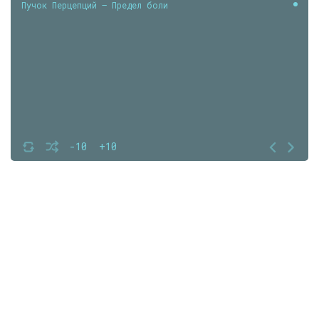
Пучок Перцепций — Предел боли
-10
+10