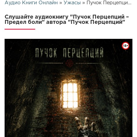
Аудио Книги Онлайн
»
Ужасы
» Пучок Перцепций – Предел боли | 26303
Слушайте аудиокнигу "Пучок Перцепций –
Предел боли" автора "Пучок Перцепций"