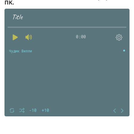
ПК.
Title
0:00
Чудик Вилли
-10
+10