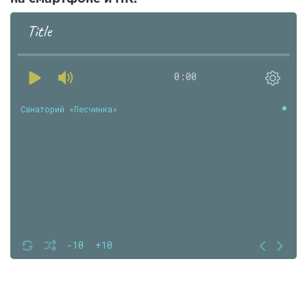
Title
0:00
Санаторий «Песчинка»
-10
+10