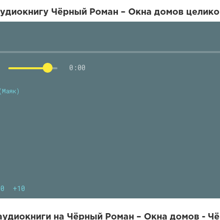
удиокнигу Чёрный Роман – Окна домов целико
0:00
(Маяк)
10
+10
удиокниги на Чёрный Роман – Окна домов - Ч