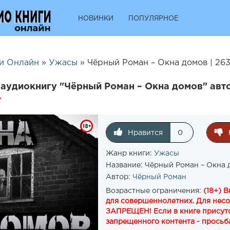
НОВИНКИ
ПОПУЛЯРНОЕ
и Онлайн
»
Ужасы
» Чёрный Роман – Окна домов | 26
аудиокнигу "Чёрный Роман – Окна домов" авт
Нравится
0
Жанр книги:
Ужасы
Название:
Чёрный Роман – Окна 
Автор:
Чёрный Роман
Возрастные ограничения:
(18+) 
для совершеннолетних. Для нес
ЗАПРЕЩЕН! Если в книге присутс
запрещенного контента - просьба