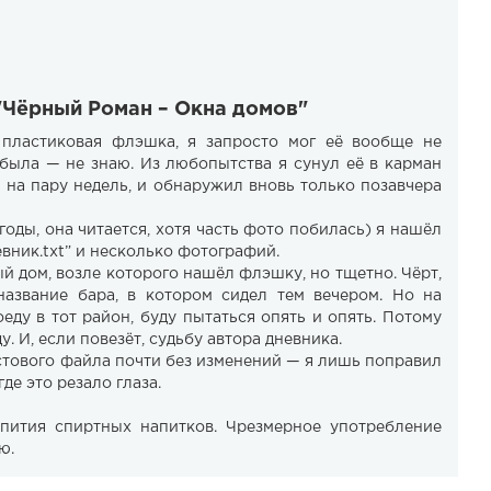
"Чёрный Роман – Окна домов"
 пластиковая флэшка, я запросто мог её вообще не
обыла — не знаю. Из любопытства я сунул её в карман
л на пару недель, и обнаружил вновь только позавчера
оды, она читается, хотя часть фото побилась) я нашёл
вник.txt” и несколько фотографий.
й дом, возле которого нашёл флэшку, но тщетно. Чёрт,
название бара, в котором сидел тем вечером. Но на
ду в тот район, буду пытаться опять и опять. Потому
. И, если повезёт, судьбу автора дневника.
стового файла почти без изменений — я лишь поправил
где это резало глаза.
пития спиртных напитков. Чрезмерное употребление
ю.