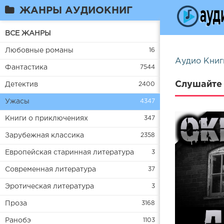
ЖАНРЫ АУДИОКНИГ
ВСЕ ЖАНРЫ
Любовные романы
16
Аудио Книг
Фантастика
7544
Слушайте 
Детектив
2400
Ужасы
4347
Книги о приключениях
347
Зарубежная классика
2358
Европейская старинная литература
3
Современная литература
37
Эротическая литература
3
Проза
3168
Ранобэ
1103