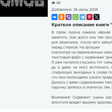
48
Добавлено:
26 июнь 2026
Краткое описание книги 
В грязи газона лежала чёрная
заметить. Как долго она там пр
для зажигалки, после чего забы
перед стиркой. На флэшке
(несмотря на перенесённые невзг
текстовый файл с названием “дне
Я уже пытался отыскать тот самы
да я даже не могу вспомнить 
следующих выходных я снова пое
что мне необходимо узнать правду
Делюсь с вами содержанием тек
парочку запятых и опечаток там, 
Внимание! Содержит сцены рас
алкоголя вредит вашему здоровь