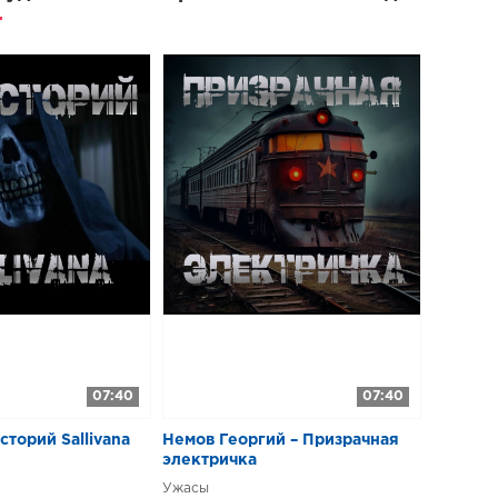
07:40
07:40
историй Sallivana
Немов Георгий – Призрачная
электричка
Ужасы