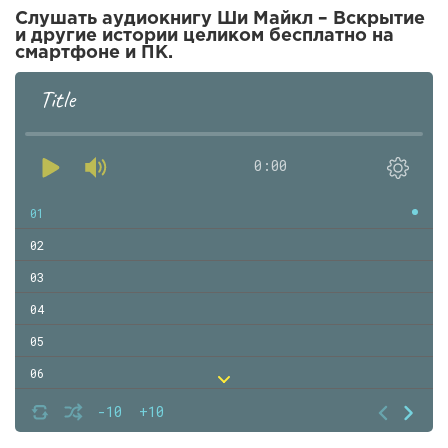
Слушать аудиокнигу Ши Майкл – Вскрытие
и другие истории целиком бесплатно на
смартфоне и ПК.
Title
0:00
01
02
03
04
05
06
07
-10
+10
08