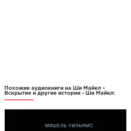
09
10
11
12
13
14
15
16
17
Похожие аудиокниги на Ши Майкл –
18
Вскрытие и другие истории - Ши Майкл:
19
20