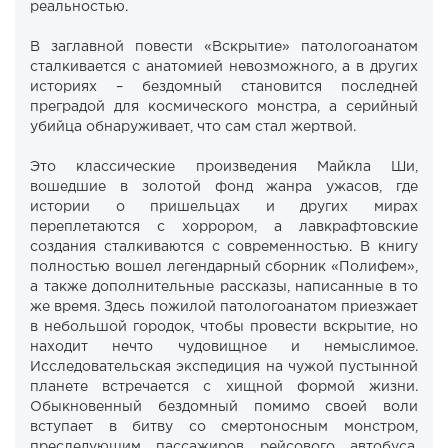
реальностью.
В заглавной повести «Вскрытие» патологоанатом
сталкивается с анатомией невозможного, а в других
историях – бездомный становится последней
преградой для космического монстра, а серийный
убийца обнаруживает, что сам стал жертвой.
Это классические произведения Майкла Ши,
вошедшие в золотой фонд жанра ужасов, где
истории о пришельцах и других мирах
переплетаются с хоррором, а лавкрафтовские
создания сталкиваются с современностью. В книгу
полностью вошел легендарный сборник «Полифем»,
а также дополнительные рассказы, написанные в то
же время. Здесь пожилой патологоанатом приезжает
в небольшой городок, чтобы провести вскрытие, но
находит нечто чудовищное и немыслимое.
Исследовательская экспедиция на чужой пустынной
планете встречается с хищной формой жизни.
Обыкновенный бездомный помимо своей воли
вступает в битву со смертоносным монстром,
преследующим пассажиров рейсового автобуса.