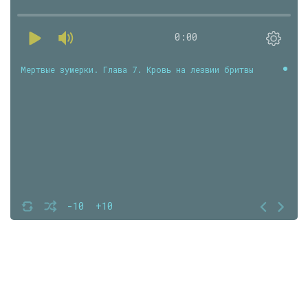
0:00
Мертвые зумерки. Глава 7. Кровь на лезвии бритвы
-10
+10