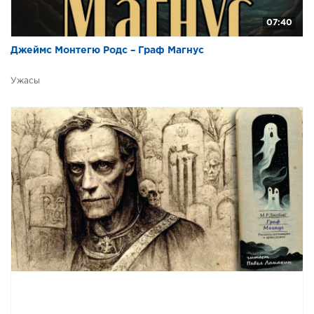
07:40
Джеймс Монтегю Родс – Граф Магнус
Ужасы