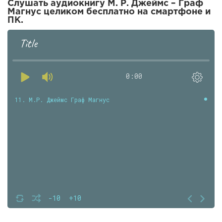
Слушать аудиокнигу М. Р. Джеймс – Граф
Магнус целиком бесплатно на смартфоне и
ПК.
Title
0:00
11. М.Р. Джеймс Граф Магнус
-10
+10