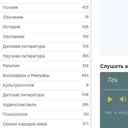
Поэзия
455
Обучение
79
История
428
Эзотерика
196
Деловая литература
108
Научная литература
385
Религия
324
Слушать а
Биографии и Мемуары
484
Title
Культурология
9
Детская литература
1178
Аудиоспектакль
296
Лифт в нику
Психология
521
Сказки народов мира
577