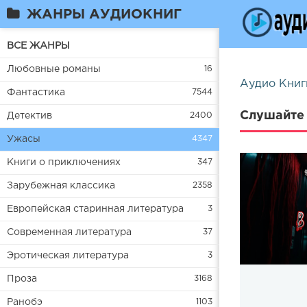
ЖАНРЫ АУДИОКНИГ
ВСЕ ЖАНРЫ
Любовные романы
16
Аудио Книг
Фантастика
7544
Слушайте 
Детектив
2400
Ужасы
4347
Книги о приключениях
347
Зарубежная классика
2358
Европейская старинная литература
3
Современная литература
37
Эротическая литература
3
Проза
3168
Ранобэ
1103