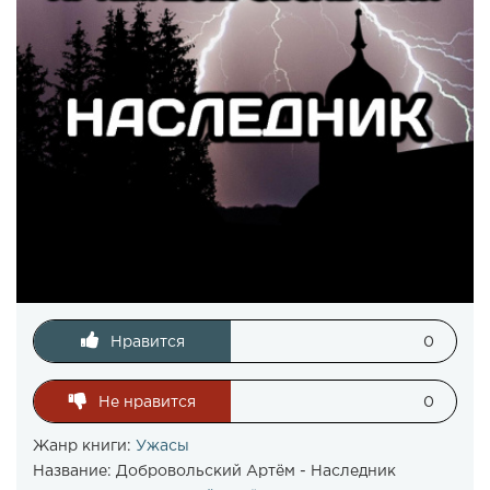
Нравится
0
Не нравится
0
Жанр книги:
Ужасы
Название:
Добровольский Артём - Наследник