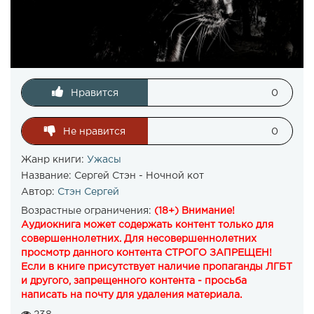
Нравится
0
Не нравится
0
Жанр книги:
Ужасы
Название:
Сергей Стэн - Ночной кот
Автор:
Стэн Сергей
Возрастные ограничения:
(18+) Внимание!
Аудиокнига может содержать контент только для
совершеннолетних. Для несовершеннолетних
просмотр данного контента СТРОГО ЗАПРЕЩЕН!
Если в книге присутствует наличие пропаганды ЛГБТ
и другого, запрещенного контента - просьба
написать на почту для удаления материала.