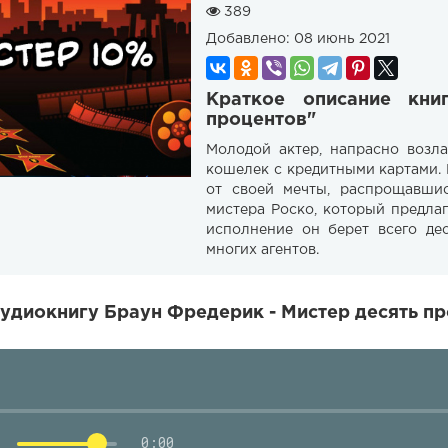
389
Добавлено:
08 июнь 2021
Краткое описание кни
процентов"
Молодой актер, напрасно возл
кошелек с кредитными картами.
от своей мечты, распрощавшис
мистера Роско, который предлага
исполнение он берет всего дес
многих агентов.
удиокнигу Браун Фредерик - Мистер десять пр
0:00