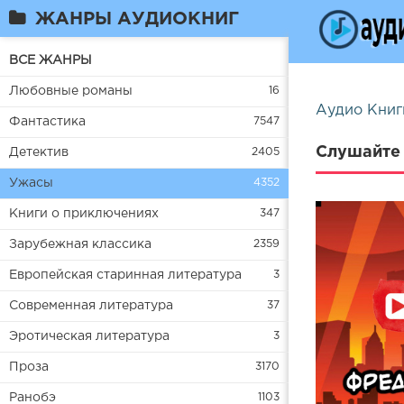
ЖАНРЫ АУДИОКНИГ
ВСЕ ЖАНРЫ
Любовные романы
16
Аудио Книг
Фантастика
7547
Слушайте 
Детектив
2405
Ужасы
4352
Книги о приключениях
347
Зарубежная классика
2359
Европейская старинная литература
3
Современная литература
37
Эротическая литература
3
Проза
3170
Ранобэ
1103