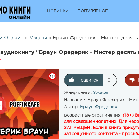
НОВИНКИ
ПОПУЛЯРНОЕ
и Онлайн
»
Ужасы
» Браун Фредерик - Мистер десять 
аудиокнигу "Браун Фредерик - Мистер десять
Нравится
0
Жанр книги:
Ужасы
Название:
Браун Фредерик - Мист
Автор:
Браун Фредерик
Возрастные ограничения:
(18+) 
для совершеннолетних. Для нес
ЗАПРЕЩЕН! Если в книге присутс
запрещенного контента - просьба