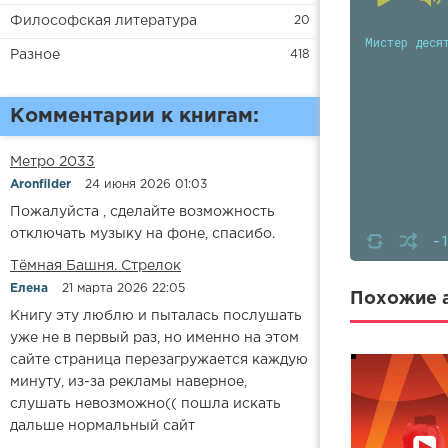
Философская литература
20
Мистер деся
Разное
418
Комментарии к книгам:
Метро 2033
Aronfilder
24 июня 2026 01:03
Пожалуйста , сделайте возможность
отключать музыку на фоне, спасибо.
-
​​Тёмная Башня. Стрелок
Елена
21 марта 2026 22:05
Похожие а
Книгу эту люблю и пыталась послушать
уже не в первый раз, но именно на этом
сайте страница перезагружается каждую
минуту, из-за рекламы наверное,
слушать невозможно(( пошла искать
дальше нормальный сайт