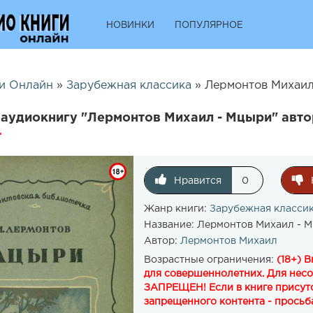
НОВИНКИ
ПОПУЛЯРНОЕ
и Онлайн
»
Зарубежная классика
» Лермонтов Михаил
аудиокнигу "Лермонтов Михаил - Мцыри" авт
Нравится
0
Жанр книги:
Зарубежная класси
Название:
Лермонтов Михаил - 
Автор:
Лермонтов Михаил
Возрастные ограничения:
(18+) 
для совершеннолетних. Для нес
ЗАПРЕЩЕН! Если в книге присутс
запрещенного контента - просьба