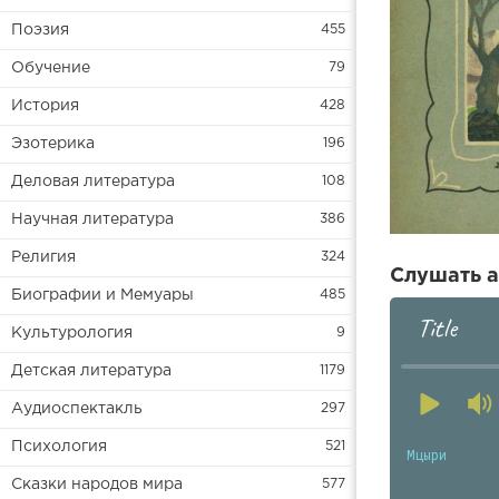
Поэзия
455
Обучение
79
История
428
Эзотерика
196
Деловая литература
108
Научная литература
386
Религия
324
Слушать а
Биографии и Мемуары
485
Title
Культурология
9
Детская литература
1179
Аудиоспектакль
297
Психология
521
Мцыри
Сказки народов мира
577