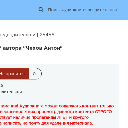
редводительши | 25456
 автора "Чехов Антон"
Не нравится
0
ка
водительши
Внимание! Аудиокнига может содержать контент только
овершеннолетних просмотр данного контента СТРОГО
твует наличие пропаганды ЛГБТ и другого,
 написать на почту для удаления материала.