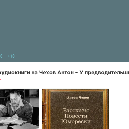
10
+10
удиокниги на Чехов Антон – У предводительши