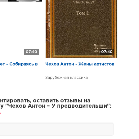
07:40
07:40
т - Собираясь в
Чехов Антон - Жены артистов
Зарубежная классика
тировать, оставить отзывы на
у "Чехов Антон – У предводительши":