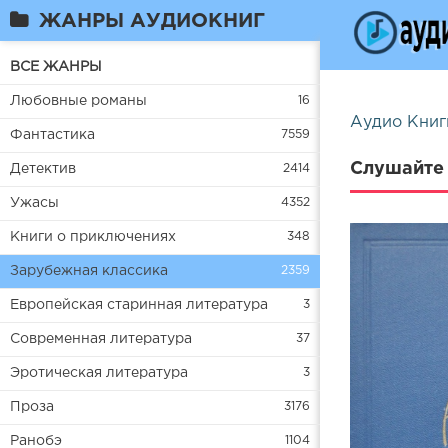
ЖАНРЫ АУДИОКНИГ
ВСЕ ЖАНРЫ
Любовные романы
16
Аудио Книг
Фантастика
7559
Слушайте 
Детектив
2414
Ужасы
4352
Книги о приключениях
348
Зарубежная классика
2359
Европейская старинная литература
3
Современная литература
37
Эротическая литература
3
Проза
3176
Ранобэ
1104