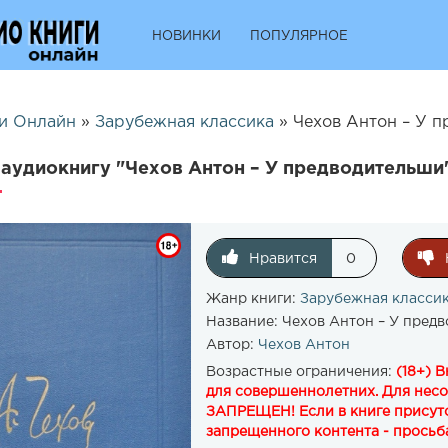
НОВИНКИ
ПОПУЛЯРНОЕ
и Онлайн
»
Зарубежная классика
» Чехов Антон – У п
аудиокнигу "Чехов Антон – У предводительши"
Нравится
0
Жанр книги:
Зарубежная класси
Название:
Чехов Антон – У пред
Автор:
Чехов Антон
Возрастные ограничения:
(18+) 
для совершеннолетних. Для нес
ЗАПРЕЩЕН! Если в книге присутс
запрещенного контента - просьба