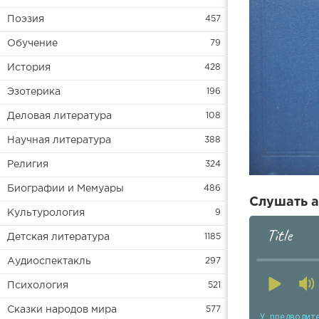
Поэзия
457
Обучение
79
История
428
Эзотерика
196
Деловая литература
108
Научная литература
388
Религия
324
Биографии и Мемуары
486
Слушать а
Культурология
9
Title
Детская литература
1185
Аудиоспектакль
297
Психология
521
Сказки народов мира
577
У предводит