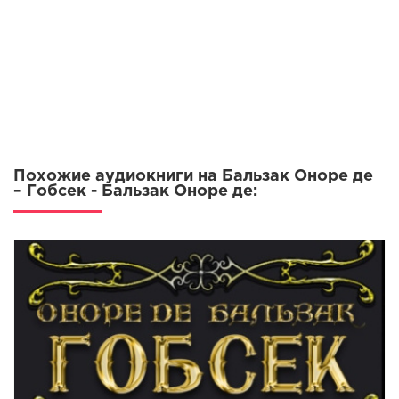
12
13
14
15
16
17
Похожие аудиокниги на Бальзак Оноре де
18
– Гобсек - Бальзак Оноре де:
19
20
21
22
23
24
25