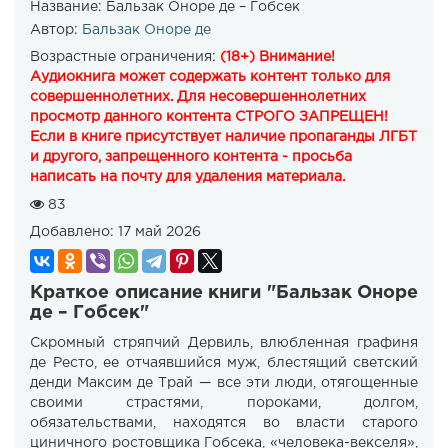
Название:
Бальзак Оноре де – Гобсек
Автор:
Бальзак Оноре де
Возрастные ограничения:
(18+) Внимание!
Аудиокнига может содержать контент только для
совершеннолетних. Для несовершеннолетних
просмотр данного контента СТРОГО ЗАПРЕЩЕН!
Если в книге присутствует наличие пропаганды ЛГБТ
и другого, запрещенного контента - просьба
написать на почту для удаления материала.
83
Добавлено:
17 май 2026
Краткое описание книги "Бальзак Оноре
де – Гобсек"
Скромный стряпчий Дервиль, влюбленная графиня
де Ресто, ее отчаявшийся муж, блестящий светский
денди Максим де Трай — все эти люди, отягощенные
своими страстями, пороками, долгом,
обязательствами, находятся во власти старого
циничного ростовщика Гобсека, «человека-векселя»,