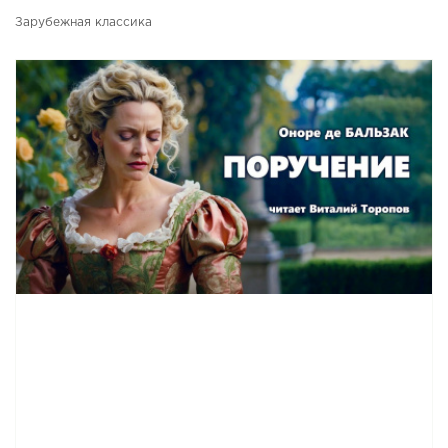
40
Зарубежная классика
41
42
43
44
45
46
47
48
49
50