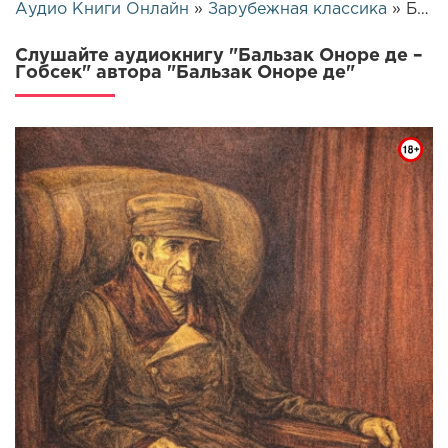
Аудио Книги Онлайн
»
Зарубежная классика
» Бальзак Оноре де – Гобсек | 25645
Слушайте аудиокнигу "Бальзак Оноре де –
Гобсек" автора "Бальзак Оноре де"