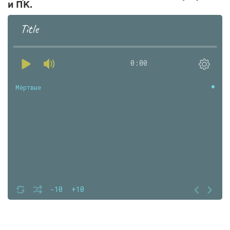
и ПК.
Title
0:00
Мёртвые
-10
+10