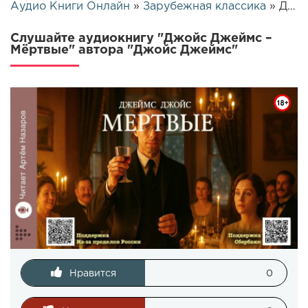
Аудио Книги Онлайн
»
Зарубежная классика
» Джойс Джеймс – Мёртвые | 25682
Слушайте аудиокнигу "Джойс Джеймс –
Мёртвые" автора "Джойс Джеймс"
Нравится
0