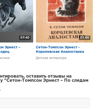
07:40
07:40
он Эрнест –
Сетон-Томпсон Эрнест -
ходец
Королевская Аналостанка
ассика
Детская литература
тировать, оставить отзывы на
у "Сетон-Томпсон Эрнест – По следам