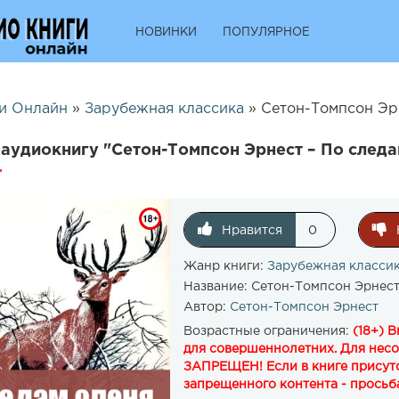
НОВИНКИ
ПОПУЛЯРНОЕ
и Онлайн
»
Зарубежная классика
» Сетон-Томпсон Эрн
аудиокнигу "Сетон-Томпсон Эрнест – По следа
Нравится
0
Жанр книги:
Зарубежная класси
Название:
Сетон-Томпсон Эрнест
Автор:
Сетон-Томпсон Эрнест
Возрастные ограничения:
(18+) 
для совершеннолетних. Для нес
ЗАПРЕЩЕН! Если в книге присутс
запрещенного контента - просьба