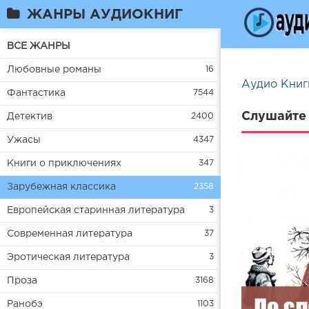
ЖАНРЫ АУДИОКНИГ
ВСЕ ЖАНРЫ
Любовные романы
16
Аудио Книг
Фантастика
7544
Слушайте 
Детектив
2400
Ужасы
4347
Книги о приключениях
347
Зарубежная классика
2358
Европейская старинная литература
3
Современная литература
37
Эротическая литература
3
Проза
3168
Ранобэ
1103