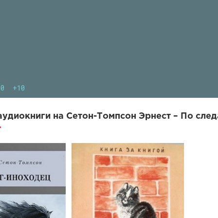
10
+10
удиокниги на Сетон-Томпсон Эрнест – По след