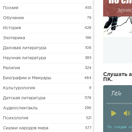
Поэзия
455
Обучение
79
История
428
Эзотерика
196
Деловая литература
108
Научная литература
385
Религия
324
Слушать а
Биографии и Мемуары
484
ПК.
Культурология
9
Title
Детская литература
1178
Аудиоспектакль
296
Психология
521
По следам о
Сказки народов мира
577