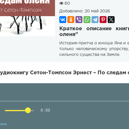
80
Добавлено:
20 май 2026
Краткое описание кни
оленя"
История-притча о юноше Яне и е
только человеческому упорству
сильного существа на Земле.
удиокнигу Сетон-Томпсон Эрнест – По следам 
0:00
леня