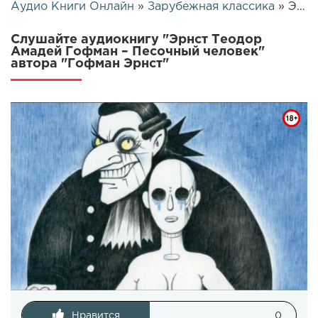
Аудио Книги Онлайн
»
Зарубежная классика
» Эрнст Теодор Амадей Гофман – Песочный человек | 25806
Слушайте аудиокнигу "Эрнст Теодор
Амадей Гофман – Песочный человек"
автора "Гофман Эрнст"
Нравится
0