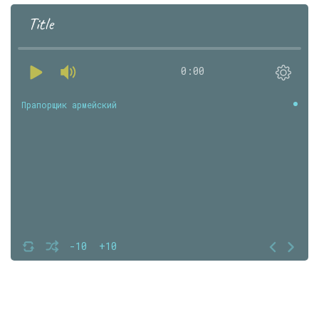
Title
0:00
Прапорщик армейский
-10
+10