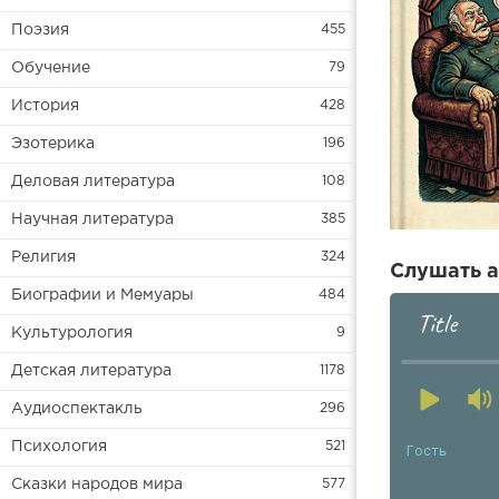
Поэзия
455
Обучение
79
История
428
Эзотерика
196
Деловая литература
108
Научная литература
385
Религия
324
Слушать а
Биографии и Мемуары
484
Title
Культурология
9
Детская литература
1178
Аудиоспектакль
296
Психология
521
Гость
Сказки народов мира
577