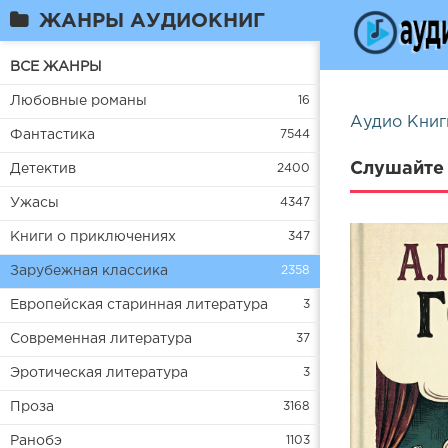
ЖАНРЫ АУДИОКНИГ
ВСЕ ЖАНРЫ
Любовные романы
16
Аудио Книг
Фантастика
7544
Слушайте 
Детектив
2400
Ужасы
4347
Книги о приключениях
347
Зарубежная классика
2358
Европейская старинная литература
3
Современная литература
37
Эротическая литература
3
Проза
3168
Ранобэ
1103