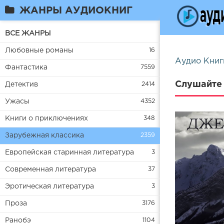
ЖАНРЫ АУДИОКНИГ
ВСЕ ЖАНРЫ
Любовные романы
16
Аудио Книг
Фантастика
7559
Слушайте 
Детектив
2414
Ужасы
4352
Книги о приключениях
348
Зарубежная классика
2359
Европейская старинная литература
3
Современная литература
37
Эротическая литература
3
Проза
3176
Ранобэ
1104