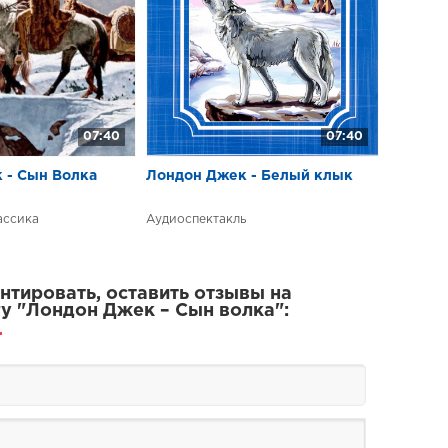
07:40
07:40
 - Сын Волка
Лондон Джек - Белый клык
ассика
Аудиоспектакль
тировать, оставить отзывы на
у "Лондон Джек – Сын волка":