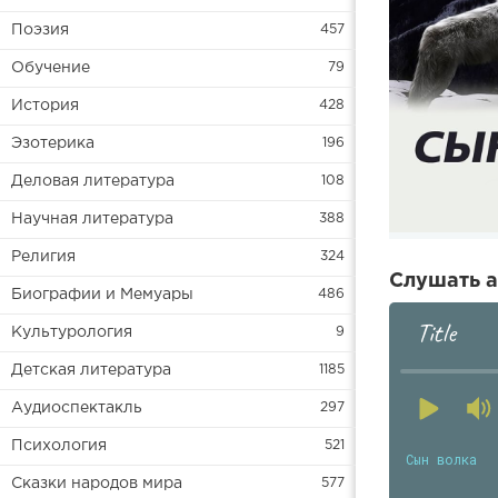
Поэзия
457
Обучение
79
История
428
Эзотерика
196
Деловая литература
108
Научная литература
388
Религия
324
Слушать а
Биографии и Мемуары
486
Title
Культурология
9
Детская литература
1185
Аудиоспектакль
297
Психология
521
Сын волка
Сказки народов мира
577