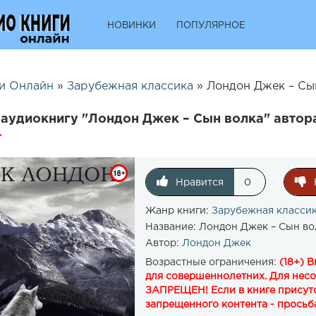
НОВИНКИ
ПОПУЛЯРНОЕ
и Онлайн
»
Зарубежная классика
» Лондон Джек – Сын
аудиокнигу "Лондон Джек – Сын волка" автор
Нравится
0
Жанр книги:
Зарубежная класси
Название:
Лондон Джек – Сын во
Автор:
Лондон Джек
Возрастные ограничения:
(18+) 
для совершеннолетних. Для нес
ЗАПРЕЩЕН! Если в книге присутс
запрещенного контента - просьба