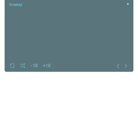
Кошмар
-10
+10