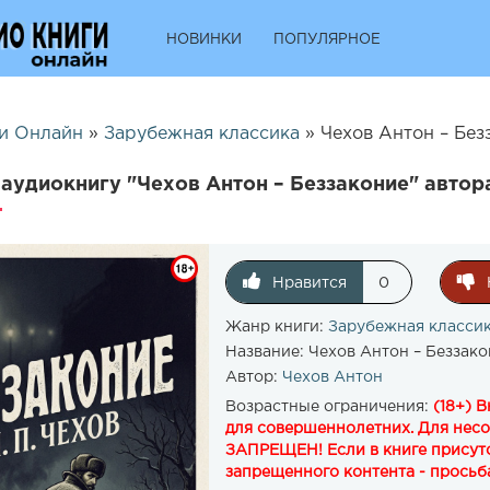
НОВИНКИ
ПОПУЛЯРНОЕ
и Онлайн
»
Зарубежная классика
» Чехов Антон – Безз
аудиокнигу "Чехов Антон – Беззаконие" автор
Нравится
0
Жанр книги:
Зарубежная класси
Название:
Чехов Антон – Беззако
Автор:
Чехов Антон
Возрастные ограничения:
(18+) 
для совершеннолетних. Для нес
ЗАПРЕЩЕН! Если в книге присутс
запрещенного контента - просьба