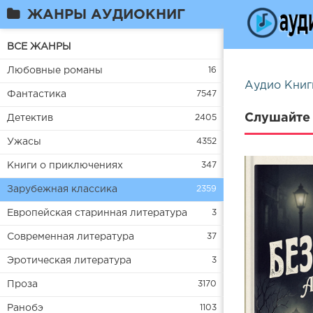
ЖАНРЫ АУДИОКНИГ
ВСЕ ЖАНРЫ
Любовные романы
16
Аудио Книг
Фантастика
7547
Слушайте 
Детектив
2405
Ужасы
4352
Книги о приключениях
347
Зарубежная классика
2359
Европейская старинная литература
3
Современная литература
37
Эротическая литература
3
Проза
3170
Ранобэ
1103