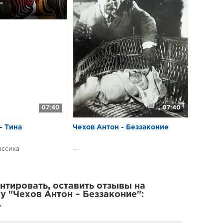
07:40
07:40
- Тина
Чехов Антон - Беззаконие
ассика
---
тировать, оставить отзывы на
у "Чехов Антон – Беззаконие":