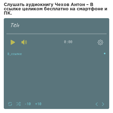
Слушать аудиокнигу Чехов Антон – В
ссылке целиком бесплатно на смартфоне и
ПК.
Title
0:00
В_cсылке
-10
+10