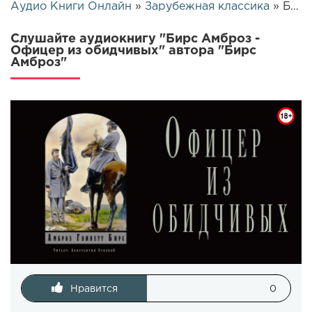
Аудио Книги Онлайн
»
Зарубежная классика
» Бирс Амброз - Офицер из обидчивых | 3373
Слушайте аудиокнигу "Бирс Амброз -
Офицер из обидчивых" автора "Бирс
Амброз"
Нравится
0