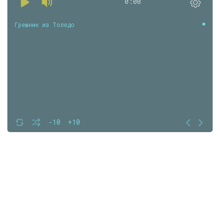
0:00
Грешник из Толедо
-10
+10