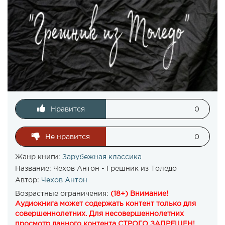
Нравится
0
Не нравится
0
Жанр книги:
Зарубежная классика
Название:
Чехов Антон - Грешник из Толедо
Автор:
Чехов Антон
Возрастные ограничения:
(18+) Внимание!
Аудиокнига может содержать контент только для
совершеннолетних. Для несовершеннолетних
просмотр данного контента СТРОГО ЗАПРЕЩЕН!