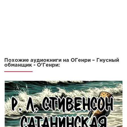
Похожие аудиокниги на ОГенри – Гнусный
обманщик - О'Генри: