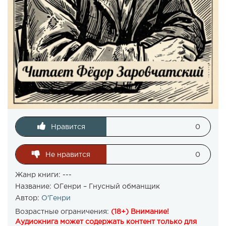
Нравится
0
Не нравится
0
Жанр книги: ---
Название:
ОГенри – Гнусный обманщик
Автор:
О'Генри
Возрастные ограничения:
(18+) Внимание!
Аудиокнига может содержать контент только для