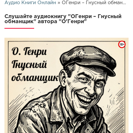
Аудио Книги Онлайн
» ОГенри – Гнусный обманщик | 26331
Слушайте аудиокнигу "ОГенри – Гнусный
обманщик" автора "О'Генри"