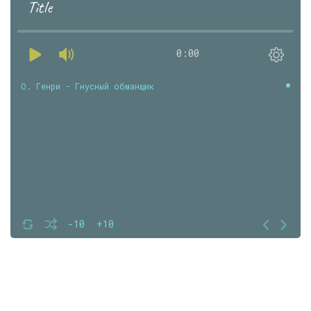
Title
0:00
О. Генри - Гнусный обманщик
-10
+10