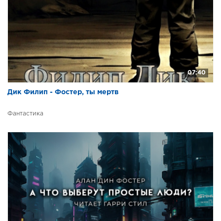
34
35
36
37
07:40
Дик Филип - Фостер, ты мертв
Фантастика