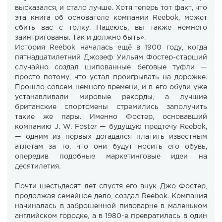
высказался, и стало лучше. Хотя теперь тот факт, что
эта книга об основателе компании Reebok, может
сбить вас с толку. Надеюсь, вы также немного
заинтригованы. Так и должно быть».
История Reebok началась ещё в 1900 году, когда
пятнадцатилетний Джозеф Уильям Фостер-старший
случайно создал шипованные беговые туфли —
просто потому, что устал проигрывать на дорожке.
Прошло совсем немного времени, и в его обуви уже
устанавливали мировые рекорды, а лучшие
британские спортсмены стремились заполучить
такие же пары. Именно Фостер, основавший
компанию J. W. Foster — будущую предтечу Reebok,
— одним из первых догадался платить известным
атлетам за то, что они будут носить его обувь,
опередив подобные маркетинговые идеи на
десятилетия.
Почти шестьдесят лет спустя его внук Джо Фостер,
продолжая семейное дело, создал Reebok. Компания
начиналась в заброшенной пивоварне в маленьком
английском городке, а в 1980-е превратилась в один