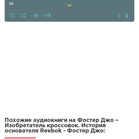
06
07
-10
+10
08
09
10
11
12
13
14
15
16
17
Похожие аудиокниги на Фостер Джо –
18
Изобретатель кроссовок. История
основателя Reebok - Фостер Джо:
19