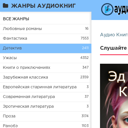
ЖАНРЫ АУДИОКНИГ
ВСЕ ЖАНРЫ
Любовные романы
16
Аудио Книг
Фантастика
7553
Слушайте 
Детектив
2411
Ужасы
4352
Книги о приключениях
347
Зарубежная классика
2359
Европейская старинная литература
3
Современная литература
37
Эротическая литература
3
Проза
3174
Ранобэ
1103