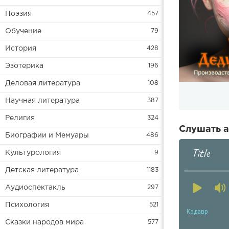
Поэзия
457
Обучение
79
История
428
Эзотерика
196
Деловая литература
108
Научная литература
387
Религия
324
Слушать а
Биографии и Мемуары
486
Title
Культурология
9
Детская литература
1183
Аудиоспектакль
297
Психология
521
Кадавр
Сказки народов мира
577