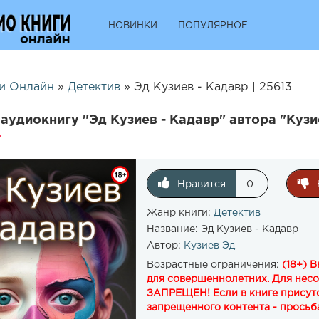
НОВИНКИ
ПОПУЛЯРНОЕ
и Онлайн
»
Детектив
» Эд Кузиев - Кадавр | 25613
аудиокнигу "Эд Кузиев - Кадавр" автора "Кузи
Нравится
0
Жанр книги:
Детектив
Название:
Эд Кузиев - Кадавр
Автор:
Кузиев Эд
Возрастные ограничения:
(18+) 
для совершеннолетних. Для нес
ЗАПРЕЩЕН! Если в книге присутс
запрещенного контента - просьба