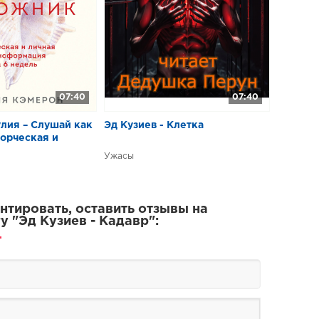
07:40
07:40
лия – Слушай как
Эд Кузиев - Клетка
ворческая и
сформация за 6
Ужасы
тировать, оставить отзывы на
у "Эд Кузиев - Кадавр":