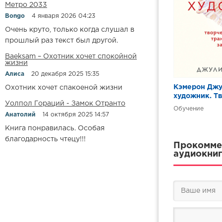
Метро 2033
Bongo
4 января 2026 04:23
Очень круто, только когда слушал в
прошлый раз текст был другой.
Baeksam – Охотник хочет спокойной
жизни
Алиса
20 декабря 2025 15:35
Кэмерон Джу
Охотник хочет спакоеной жизни
художник. Т
Уолпол Гораций - Замок Отранто
личная тран
Обучение
недель
Анатолий
14 октября 2025 14:57
Книга понравилась. Особая
благодарность чтецу!!!
Прокоммен
аудиокниг