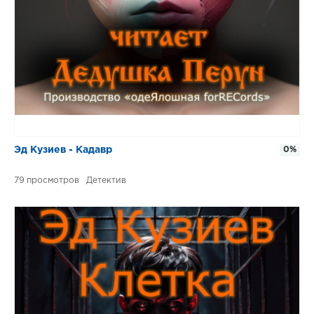
Эд Кузиев - Кадавр
0%
79
Детектив