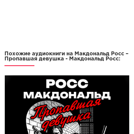
Похожие аудиокниги на Макдональд Росс –
Пропавшая девушка - Макдональд Росс: