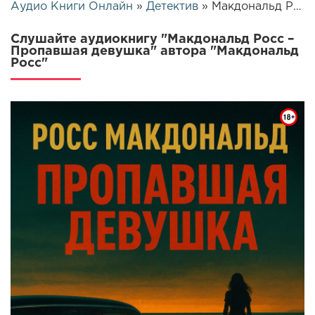
Аудио Книги Онлайн
»
Детектив
» Макдональд Росс – Пропавшая девушка | 25614
Слушайте аудиокнигу "Макдональд Росс –
Пропавшая девушка" автора "Макдональд
Росс"