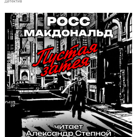
Детектив