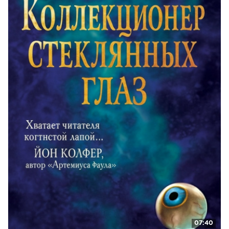
19
20
21
22
23
24
25
26
27
28-1
28-2
29
30-1
07:40
30-2