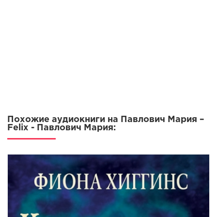
09-1
09-2
10
11
12
13
14
Похожие аудиокниги на Павлович Мария –
15
Felix - Павлович Мария:
16-1
16-2
17-1
17-2
18-1
18-2