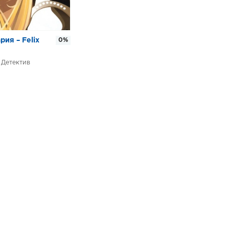
ия – Felix
0%
Детектив