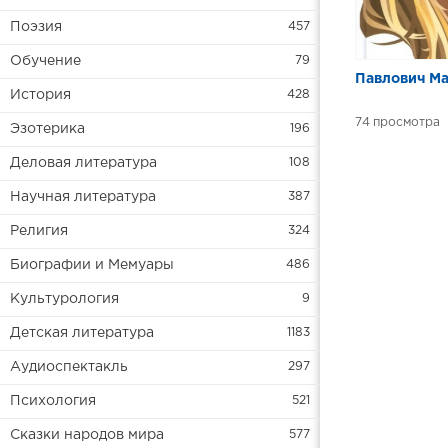
Поэзия
457
Обучение
79
Павлович Мар
История
428
74
Эзотерика
196
Деловая литература
108
Научная литература
387
Религия
324
Биографии и Мемуары
486
Культурология
9
Детская литература
1183
Аудиоспектакль
297
Психология
521
Сказки народов мира
577