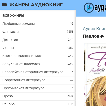
ЖАНРЫ АУДИОКНИГ
ВСЕ ЖАНРЫ
Любовные романы
16
Аудио Книг
Фантастика
7553
Павлович 
Детектив
2411
Ужасы
4352
Книги о приключениях
347
Зарубежная классика
2359
Европейская старинная литература
3
Современная литература
37
Эротическая литература
3
Проза
3174
Ранобэ
1103