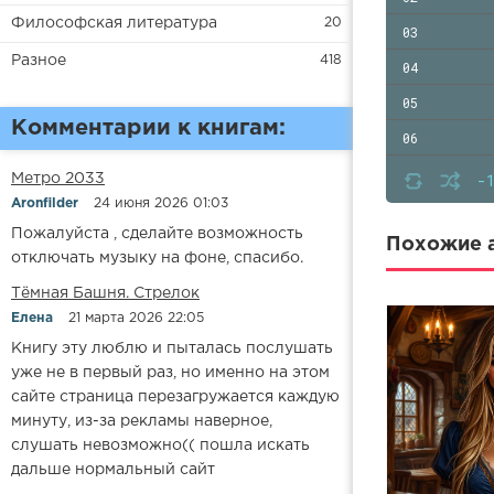
Философская литература
20
03
Разное
418
04
05
Комментарии к книгам:
06
07
-
Метро 2033
Aronfilder
24 июня 2026 01:03
08
Пожалуйста , сделайте возможность
09
Похожие а
отключать музыку на фоне, спасибо.
10
​​Тёмная Башня. Стрелок
11
Елена
21 марта 2026 22:05
12
Книгу эту люблю и пыталась послушать
уже не в первый раз, но именно на этом
13
сайте страница перезагружается каждую
14
минуту, из-за рекламы наверное,
слушать невозможно(( пошла искать
15
дальше нормальный сайт
16