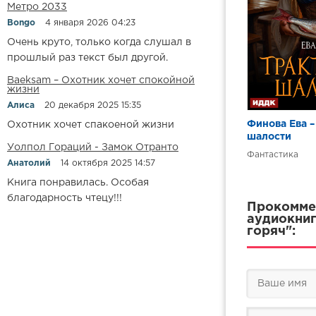
Метро 2033
17
Bongo
4 января 2026 04:23
18
Очень круто, только когда слушал в
прошлый раз текст был другой.
19
Baeksam – Охотник хочет спокойной
20
жизни
Алиса
20 декабря 2025 15:35
21
Финова Ева 
Охотник хочет спакоеной жизни
22
шалости
Уолпол Гораций - Замок Отранто
23
Фантастика
Анатолий
14 октября 2025 14:57
24
Книга понравилась. Особая
благодарность чтецу!!!
25
Прокоммен
аудиокниг
26
горяч":