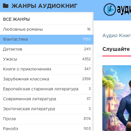
ЖАНРЫ АУДИОКНИГ
ВСЕ ЖАНРЫ
Любовные романы
16
Аудио Книг
Фантастика
7553
Слушайте 
Детектив
2411
Ужасы
4352
Книги о приключениях
347
Зарубежная классика
2359
Европейская старинная литература
3
Современная литература
37
Эротическая литература
3
Проза
3174
Ранобэ
1103