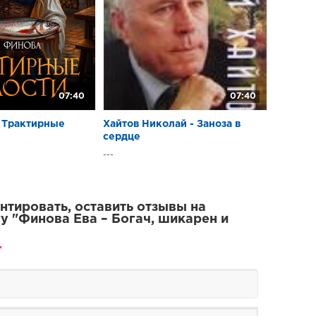
07:40
07:40
– Трактирные
Хайтов Николай - Заноза в
сердце
---
тировать, оставить отзывы на
у "Финова Ева – Богач, шикарен и