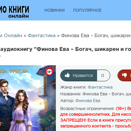
НОВИНКИ
ПОПУЛЯРНОЕ
и Онлайн
»
Фантастика
» Финова Ева – Богач, шикарен
аудиокнигу "Финова Ева – Богач, шикарен и г
Нравится
0
Жанр книги:
Фантастика
Название:
Финова Ева – Богач, ш
Автор:
Финова Ева
Возрастные ограничения:
(18+) 
для совершеннолетних. Для нес
ЗАПРЕЩЕН! Если в книге присутс
запрещенного контента - просьба