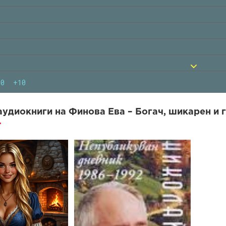
10
+10
удиокниги на Финова Ева – Богач, шикарен и г