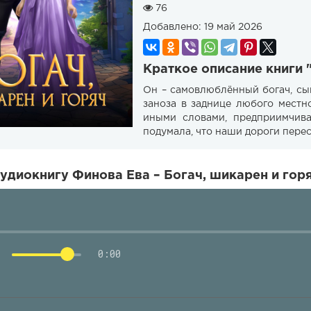
76
Добавлено:
19 май 2026
Краткое описание книги 
Он – самовлюблённый богач, сы
заноза в заднице любого местн
иными словами, предприимчива
подумала, что наши дороги пере
удиокнигу Финова Ева – Богач, шикарен и гор
0:00