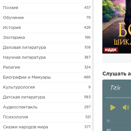
Поэзия
457
Обучение
79
История
428
Эзотерика
196
Деловая литература
108
Научная литература
387
Религия
324
Слушать а
Биографии и Мемуары
486
Title
Культурология
9
Детская литература
1183
Аудиоспектакль
297
Психология
521
01
Сказки народов мира
577
02