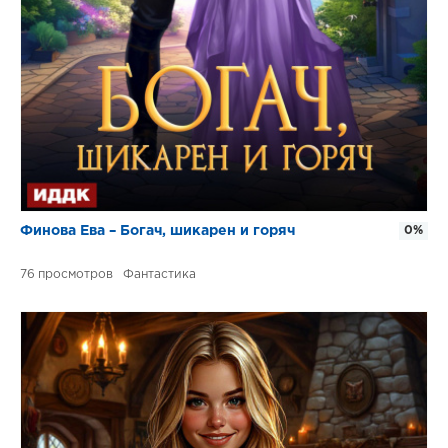
Финова Ева – Богач, шикарен и горяч
0%
76
Фантастика