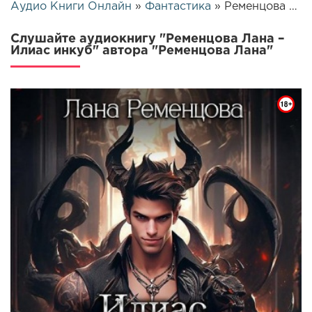
Аудио Книги Онлайн
»
Фантастика
» Ременцова Лана – Илиас инкуб | 25801
Слушайте аудиокнигу "Ременцова Лана –
Илиас инкуб" автора "Ременцова Лана"