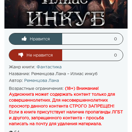
Нравится
0
Не нравится
0
Жанр книги:
Фантастика
Название:
Ременцова Лана – Илиас инкуб
Автор:
Ременцова Лана
Возрастные ограничения:
(18+) Внимание!
Аудиокнига может содержать контент только для
совершеннолетних. Для несовершеннолетних
просмотр данного контента СТРОГО ЗАПРЕЩЕН!
Если в книге присутствует наличие пропаганды ЛГБТ
и другого, запрещенного контента - просьба
написать на почту для удаления материала.