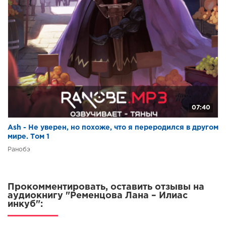
07:40
Ash - Не уверен, но похоже, что я переродился в другом
мире. Том 1
Ранобэ
Прокомментировать, оставить отзывы на
аудиокнигу "Ременцова Лана – Илиас
инкуб":