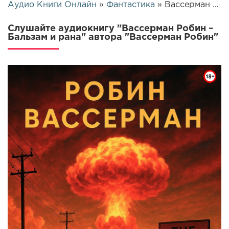
Аудио Книги Онлайн
»
Фантастика
» Вассерман Робин – Бальзам и рана | 25807
Слушайте аудиокнигу "Вассерман Робин –
Бальзам и рана" автора "Вассерман Робин"