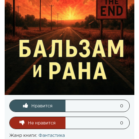
Нравится
0
Не нравится
0
Жанр книги:
Фантастика