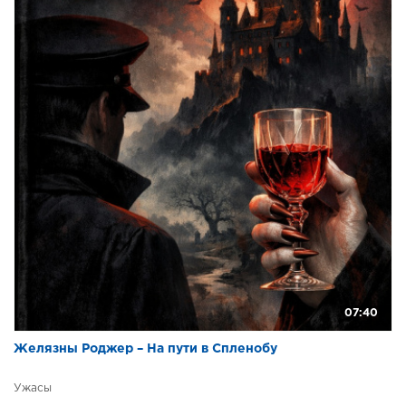
07:40
Желязны Роджер – На пути в Спленобу
Ужасы