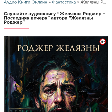
Аудио Книги Онлайн
»
Фантастика
» Желязны Роджер – Последняя вечеря | 25895
Слушайте аудиокнигу "Желязны Роджер –
Последняя вечеря" автора "Желязны
Роджер"